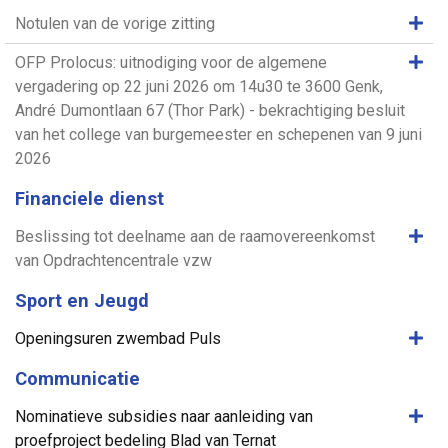
Same
Notulen van de vorige zitting
Same
OFP Prolocus: uitnodiging voor de algemene
vergadering op 22 juni 2026 om 14u30 te 3600 Genk,
André Dumontlaan 67 (Thor Park) - bekrachtiging besluit
van het college van burgemeester en schepenen van 9 juni
2026
Financiele dienst
Same
Beslissing tot deelname aan de raamovereenkomst
van Opdrachtencentrale vzw
Sport en Jeugd
Same
Openingsuren zwembad Puls
Communicatie
Same
Nominatieve subsidies naar aanleiding van
proefproject bedeling Blad van Ternat