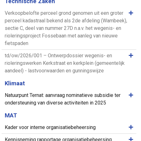
Technische Zaken
Same
Verkoopbelofte perceel grond genomen uit een groter
perceel kadastraal bekend als 2de afdeling (Wambeek),
sectie C, deel van nummer 27D n.a.v. het wegenis- en
rioleringsproject Fossebaan met aanleg van nieuwe
fietspaden
Same
td/ow/2026/001 – Ontwerpdossier wegenis- en
rioleringswerken Kerkstraat en kerkplein (gemeentelijk
aandeel) - lastvoorwaarden en gunningswijze
Klimaat
Same
Natuurpunt Ternat: aanvraag nominatieve subsidie ter
ondersteuning van diverse activiteiten in 2025
MAT
Same
Kader voor interne organisatiebeheersing
Same
Kennisneming rapportage organisatiebeheersing