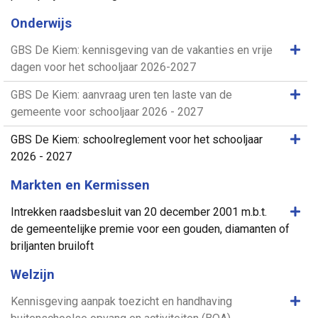
Onderwijs
Same
GBS De Kiem: kennisgeving van de vakanties en vrije
dagen voor het schooljaar 2026-2027
Same
GBS De Kiem: aanvraag uren ten laste van de
gemeente voor schooljaar 2026 - 2027
Same
GBS De Kiem: schoolreglement voor het schooljaar
2026 - 2027
Markten en Kermissen
Same
Intrekken raadsbesluit van 20 december 2001 m.b.t.
de gemeentelijke premie voor een gouden, diamanten of
briljanten bruiloft
Welzijn
Same
Kennisgeving aanpak toezicht en handhaving