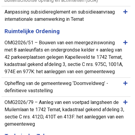
buitenschoolse opvang en activiteiten (BOA)
Same
Aanpassing subsidiereglement en subsidieaanvraag
internationale samenwerking in Ternat
Ruimtelijke Ordening
Same
OMG2026/51 – Bouwen van een meergezinswoning
met 8 aanleunflats en ondergrondse kelder + aanleg van
42 parkeerplaatsen gelegen Kapelleveld te 1742 Ternat,
kadastraal gekend afdeling 3, sectie C nrs. 975C, 1001A,
974E en 977K: het aanleggen van een gemeenteweg
Same
Opheffing van de gemeenteweg ‘Doornveldweg’ -
definitieve vaststelling
Same
OMG2026/79 – Aanleg van een voetpad langsheen de
Muilemlaan te 1742 Ternat, kadastraal gekend afdeling 3,
sectie C nrs. 412D, 410T en 413F: het aanleggen van een
gemeenteweg